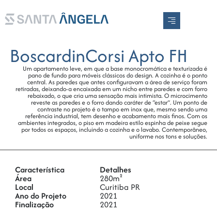
EN
PT
BoscardinCorsi Apto FH
Um apartamento leve, em que a base monocromática e texturizada é
pano de fundo para móveis clássicos do design. A cozinha é o ponto
central. As paredes que antes configuravam a área de serviço foram
retiradas, deixando-a encaixada em um nicho entre paredes e com forro
rebaixado, o que cria uma sensação mais intimista. O microcimento
reveste as paredes e o forro dando caráter de “estar”. Um ponto de
contraste no projeto é o tampo em inox que, mesmo sendo uma
referência industrial, tem desenho e acabamento mais finos. Com os
ambientes integrados, o piso em madeira estilo espinha de peixe segue
por todos os espaços, incluindo a cozinha e o lavabo. Contemporâneo,
uniforme nos tons e soluções.
Característica
Detalhes
Área
280m²
Local
Curitiba PR
Ano do Projeto
2021
Finalização
2021