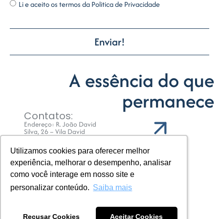
Li e aceito os termos da Politica de Privacidade
Enviar!
A essência do que
permanece
Contatos:
Endereço: R. João David
Silva, 26 – Vila David
Antônio, Campo Largo – PR
CEP : 83609410
Voltar ao topo
Utilizamos cookies para oferecer melhor
Utilizamos cookies para oferecer melhor
Telefone: (41) 36495436
SAC: +55 (41) 9774-169
experiência, melhorar o desempenho, analisar
experiência, melhorar o desempenho, analisar
comercial@santaangelainox.com.br
como você interage em nosso site e
como você interage em nosso site e
Sociais:
personalizar conteúdo.
personalizar conteúdo.
Saiba mais
Saiba mais
Copyright © | Powered by
Recusar Cookies
Recusar Cookies
Aceitar Cookies
Aceitar Cookies
Grifo