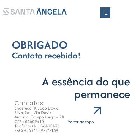
EN
PT
OBRIGADO
Contato recebido!
A essência do que
permanece
Contatos:
Endereço: R. João David
Silva, 26 – Vila David
Antônio, Campo Largo – PR
CEP : 83609410
Voltar ao topo
Telefone: (41) 36495436
SAC: +55 (41) 9774-169