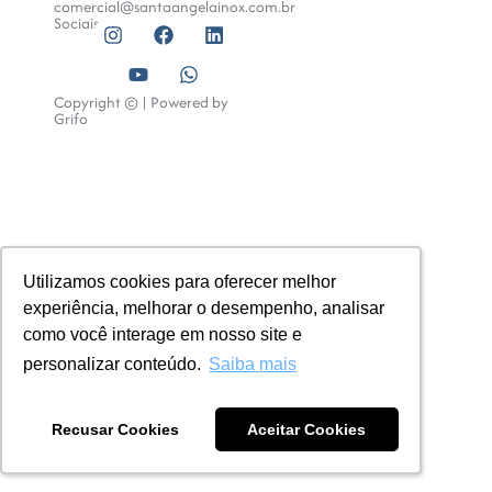
comercial@santaangelainox.com.br
Sociais:
Copyright © | Powered by
Grifo
Utilizamos cookies para oferecer melhor
Utilizamos cookies para oferecer melhor
experiência, melhorar o desempenho, analisar
experiência, melhorar o desempenho, analisar
como você interage em nosso site e
como você interage em nosso site e
personalizar conteúdo.
personalizar conteúdo.
Saiba mais
Saiba mais
Recusar Cookies
Recusar Cookies
Aceitar Cookies
Aceitar Cookies